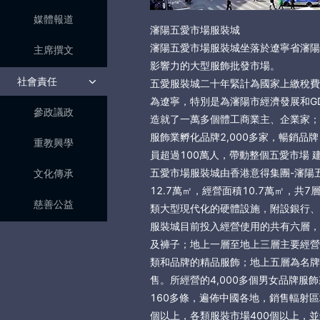
媒體報道
瀋陽五愛市場服裝城
瀋陽五愛市場服裝城坐落於遼寧省瀋陽
主席撰文
影響力的大型服飾批發市場。
社會責任
五愛服裝城二十年緊計為國家上繳稅費
為遼寧，特別是為瀋陽市經濟發展和G
參政議政
造就了一萬多個體工商業主、企業家；
服飾業孵化品牌2,000多家，暢銷品
重教興學
員超過100萬人，帶動整個五愛市場 
五愛市場服裝城由香港意得集團-瀋陽五
文化傳承
12.7萬㎡，經營面積10.7萬㎡，
慈善公益
類大型現代化的硬體設施，附設銀行、
服裝城目前投入經營使用的共有六層，
及褲子；地上一層至地上三層主要經營
類和品牌的精品服飾；地上五層為名牌
售。所經營的4,000多個男女品牌
160多條，遍佈中國各地，銷售輻射區
個以上，各類服裝市場400個以上，