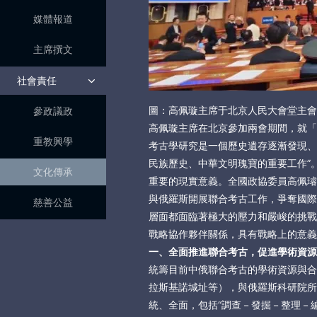
媒體報道
主席撰文
社會責任
圖：高佩璇主席于北京人民大會堂主會
參政議政
高佩璇主席在北京參加兩會期間，就「
重教興學
考古學研究是一個歷史遺存逐漸發現、
民族歷史、中華文明瑰寶的重要工作”
文化傳承
重要的現實意義。全國政協委員高佩璿
與俄羅斯開展聯合考古工作，爭奪國際
慈善公益
層面都面臨著極大的壓力和嚴峻的挑戰
戰略協作夥伴關係，具有戰略上的意義
一、全面推進聯合考古，促進學術資源
統籌目前中俄聯合考古的學術資源與合
拉斯基諾城址等），與俄羅斯科研院所
統、全面，包括“調查－發掘－整理－