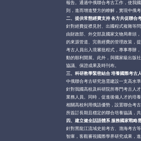
報告。通過中俄聯合考古工作，使我國
則，進而增進雙方的瞭解，實現中俄考
二、提供常態經費支持 各方共促聯合
針對經費捉襟見肘、出國程式複雜等問
由財政部、外交部及國家文物局牽頭，
的來源管道、完善經費的管理政策，提
考古人員出入境審批程式，專事專辦，
動的順利開展。此外，與國家級出版社
協議、保證成果及時刊布。
三、科研教學緊密結合 培養國際考古
中俄聯合考古研究急需建設一支高水準
針對我國高校及科研院所專門考古人才
業務人員。同時，促進後備人才的培養
相關高校利用俄語優勢，設置聯合考古
所簽訂長期且穩定的聯合培養協議，共
四、建立健全話語體系 服務國家戰略
針對黑龍江流域史前考古、渤海考古等
智庫，客觀審視國際學界研究成果，進